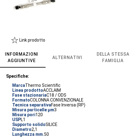
Link prodotto
INFORMAZIONI
DELLA STESSA
ALTERNATIVI
AGGIUNTIVE
FAMIGLIA
Specifiche:
Marca
Thermo Scientific
Linea prodotto
ACCLAIM
Fase stazionaria
C18 / ODS
Formato
COLONNA CONVENZIONALE
Tecnica separativa
Fase Inversa (RP)
Misura particelle µm
3
Misura pori
120
USP
L1
Supporto solido
SILICE
Diametro
2,1
Lunghezza mm.
50