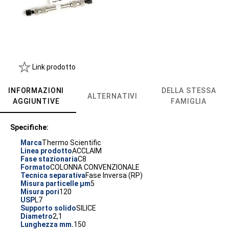
Link prodotto
INFORMAZIONI
DELLA STESSA
ALTERNATIVI
AGGIUNTIVE
FAMIGLIA
Specifiche:
Marca
Thermo Scientific
Linea prodotto
ACCLAIM
Fase stazionaria
C8
Formato
COLONNA CONVENZIONALE
Tecnica separativa
Fase Inversa (RP)
Misura particelle µm
5
Misura pori
120
USP
L7
Supporto solido
SILICE
Diametro
2,1
Lunghezza mm.
150