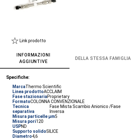
Link prodotto
INFORMAZIONI
DELLA STESSA FAMIGLIA
AGGIUNTIVE
Specifiche:
Marca
Thermo Scientific
Linea prodotto
ACCLAIM
Fase stazionaria
Proprietary
Formato
COLONNA CONVENZIONALE
Tecnica
Fase Mista Scambio Anionico /Fase
separativa
Inversa
Misura particelle µm
5
Misura pori
120
USP
ND
Supporto solido
SILICE
Diametro
4,6