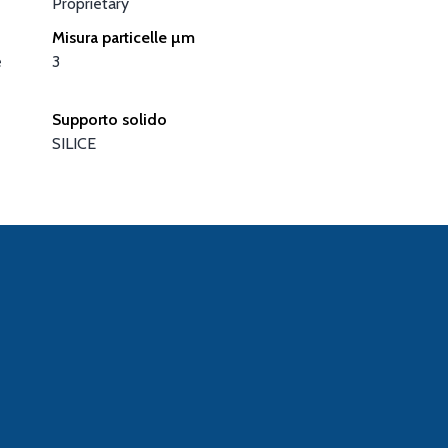
Proprietary
Misura particelle µm
e
3
Supporto solido
SILICE