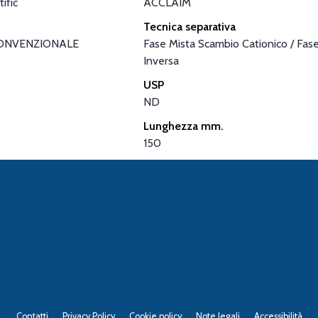
ific
ACCLAIM
Tecnica separativa
ONVENZIONALE
Fase Mista Scambio Cationico / Fas
Inversa
USP
ND
Lunghezza mm.
150
Contatti
Privacy Policy
Cookie policy
Note legali
Accessibilità