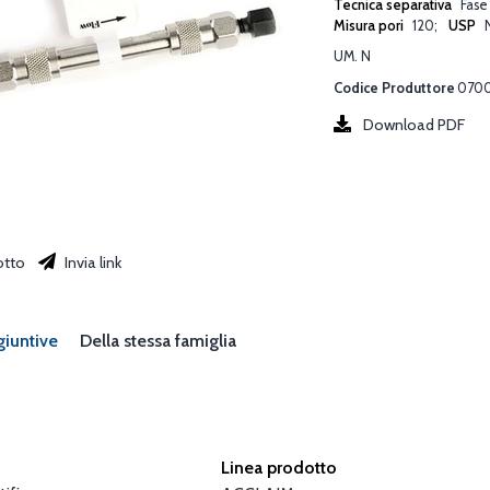
Tecnica separativa
Fase
Misura pori
120
USP
UM. N
Codice Produttore
070
Download PDF
otto
Invia link
giuntive
Della stessa famiglia
Linea prodotto