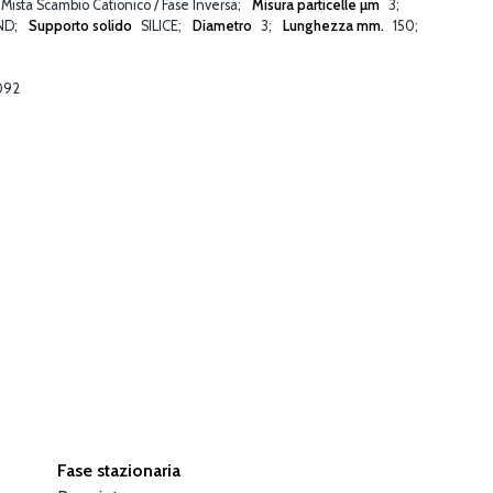
 Mista Scambio Cationico / Fase Inversa
Misura particelle µm
3
ND
Supporto solido
SILICE
Diametro
3
Lunghezza mm.
150
092
Fase stazionaria