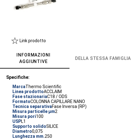
Link prodotto
INFORMAZIONI
DELLA STESSA FAMIGLIA
AGGIUNTIVE
Specifiche:
Marca
Thermo Scientific
Linea prodotto
ACCLAIM
Fase stazionaria
C18 / ODS
Formato
COLONNA CAPILLARE NANO
Tecnica separativa
Fase Inversa (RP)
Misura particelle µm
2
Misura pori
100
USP
L1
Supporto solido
SILICE
Diametro
0,075
Lunghezza mm.
250