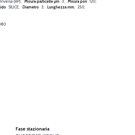
 Inversa (RP)
Misura particelle µm
3
Misura pori
120
lido
SILICE
Diametro
3
Lunghezza mm.
250
080
Fase stazionaria