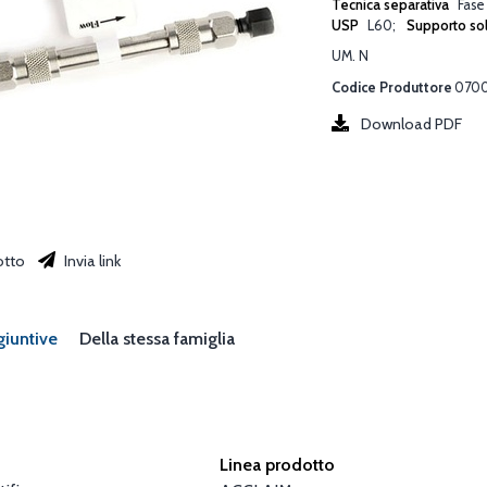
Tecnica separativa
Fase
USP
L60
Supporto so
UM. N
Codice Produttore
070
Download PDF
otto
Invia link
giuntive
Della stessa famiglia
Linea prodotto