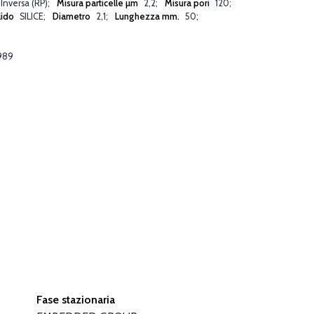
 Inversa (RP)
Misura particelle µm
2,2
Misura pori
120
lido
SILICE
Diametro
2,1
Lunghezza mm.
50
989
Fase stazionaria