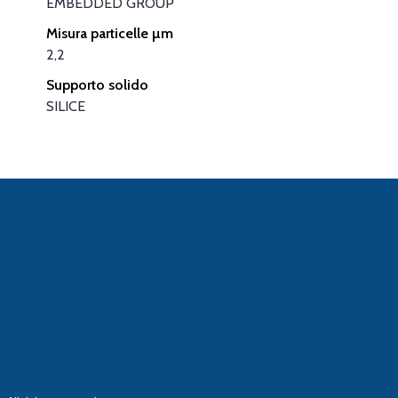
EMBEDDED GROUP
Misura particelle µm
2,2
Supporto solido
SILICE