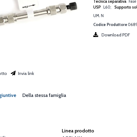
Tecnica separativa
Fase
USP
L60
Supporto so
UM. N
Codice Produttore
068
Download PDF
otto
Invia link
giuntive
Della stessa famiglia
Linea prodotto