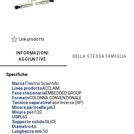
Link prodotto
INFORMAZIONI
DELLA STESSA FAMIGLIA
AGGIUNTIVE
Specifiche:
Marca
Thermo Scientific
Linea prodotto
ACCLAIM
Fase stazionaria
EMBEDDED GROUP
Formato
COLONNA CONVENZIONALE
Tecnica separativa
Fase Inversa (RP)
Misura particelle µm
3
Misura pori
120
USP
L60
Supporto solido
SILICE
Diametro
4,6
Lunghezza mm.
50