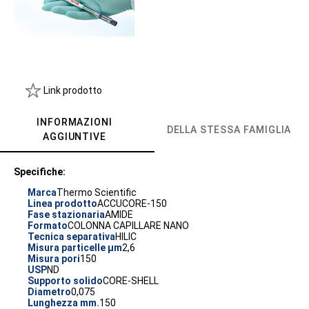
Link prodotto
INFORMAZIONI
DELLA STESSA FAMIGLIA
AGGIUNTIVE
Specifiche:
Marca
Thermo Scientific
Linea prodotto
ACCUCORE-150
Fase stazionaria
AMIDE
Formato
COLONNA CAPILLARE NANO
Tecnica separativa
HILIC
Misura particelle µm
2,6
Misura pori
150
USP
ND
Supporto solido
CORE-SHELL
Diametro
0,075
Lunghezza mm.
150