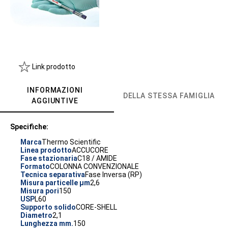
Link prodotto
INFORMAZIONI
DELLA STESSA FAMIGLIA
AGGIUNTIVE
Specifiche:
Marca
Thermo Scientific
Linea prodotto
ACCUCORE
Fase stazionaria
C18 / AMIDE
Formato
COLONNA CONVENZIONALE
Tecnica separativa
Fase Inversa (RP)
Misura particelle µm
2,6
Misura pori
150
USP
L60
Supporto solido
CORE-SHELL
Diametro
2,1
Lunghezza mm.
150