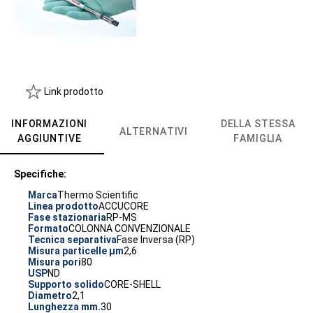
Link prodotto
INFORMAZIONI
DELLA STESSA
ALTERNATIVI
AGGIUNTIVE
FAMIGLIA
Specifiche:
Marca
Thermo Scientific
Linea prodotto
ACCUCORE
Fase stazionaria
RP-MS
Formato
COLONNA CONVENZIONALE
Tecnica separativa
Fase Inversa (RP)
Misura particelle µm
2,6
Misura pori
80
USP
ND
Supporto solido
CORE-SHELL
Diametro
2,1
Lunghezza mm.
30