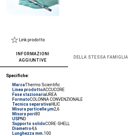
Link prodotto
INFORMAZIONI
DELLA STESSA FAMIGLIA
AGGIUNTIVE
Specifiche:
Marca
Thermo Scientific
Linea prodotto
ACCUCORE
Fase stazionaria
UREA
Formato
COLONNA CONVENZIONALE
Tecnica separativa
HILIC
Misura particelle µm
2,6
Misura pori
80
USP
ND
Supporto solido
CORE-SHELL
Diametro
4,6
Lunghezza mm.
100