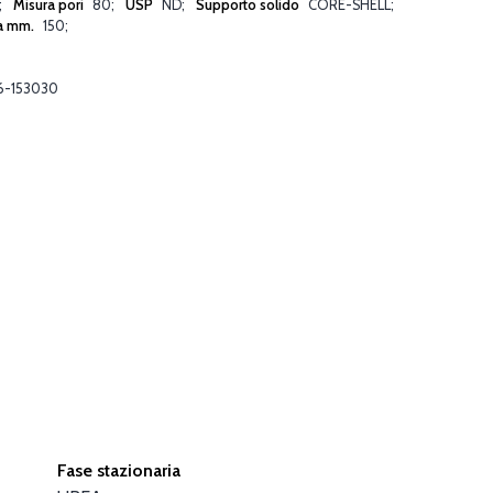
Misura pori
80
USP
ND
Supporto solido
CORE-SHELL
a mm.
150
6-153030
Fase stazionaria