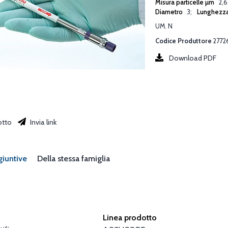
Misura particelle µm
2,6
Diametro
3
Lunghezz
UM. N
Codice Produttore
2772
Download PDF
otto
Invia link
giuntive
Della stessa famiglia
Linea prodotto