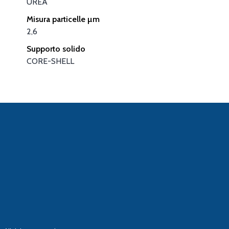
UREA
Misura particelle µm
2,6
Supporto solido
CORE-SHELL