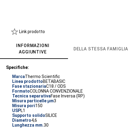
Link prodotto
INFORMAZIONI
DELLA STESSA FAMIGLIA
AGGIUNTIVE
Specifiche:
Marca
Thermo Scientific
Linea prodotto
BETABASIC
Fase stazionaria
C18 / ODS
Formato
COLONNA CONVENZIONALE
Tecnica separativa
Fase Inversa (RP)
Misura particelle µm
3
Misura pori
150
USP
L1
Supporto solido
SILICE
Diametro
4,6
Lunghezza mm.
30