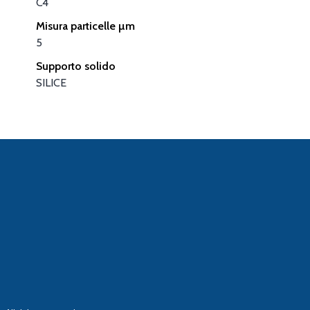
C4
Misura particelle µm
5
Supporto solido
SILICE