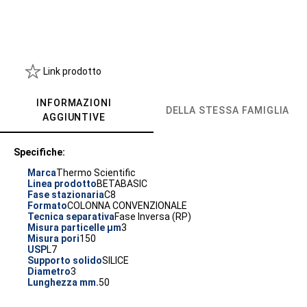
Link prodotto
INFORMAZIONI
DELLA STESSA FAMIGLIA
AGGIUNTIVE
Specifiche:
Marca
Thermo Scientific
Linea prodotto
BETABASIC
Fase stazionaria
C8
Formato
COLONNA CONVENZIONALE
Tecnica separativa
Fase Inversa (RP)
Misura particelle µm
3
Misura pori
150
USP
L7
Supporto solido
SILICE
Diametro
3
Lunghezza mm.
50