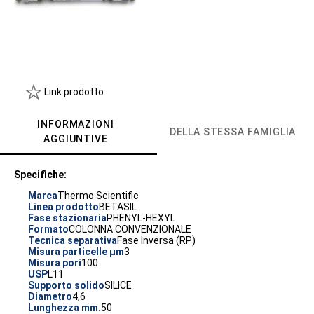
Link prodotto
INFORMAZIONI
DELLA STESSA FAMIGLIA
AGGIUNTIVE
Specifiche:
Marca
Thermo Scientific
Linea prodotto
BETASIL
Fase stazionaria
PHENYL-HEXYL
Formato
COLONNA CONVENZIONALE
Tecnica separativa
Fase Inversa (RP)
Misura particelle µm
3
Misura pori
100
USP
L11
Supporto solido
SILICE
Diametro
4,6
Lunghezza mm.
50