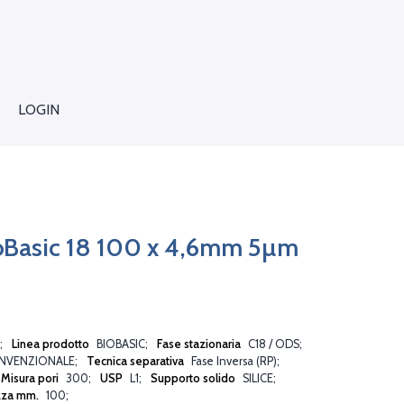
LOGIN
oBasic 18 100 x 4,6mm 5µm
Linea prodotto
BIOBASIC
Fase stazionaria
C18 / ODS
NVENZIONALE
Tecnica separativa
Fase Inversa (RP)
Misura pori
300
USP
L1
Supporto solido
SILICE
zza mm.
100