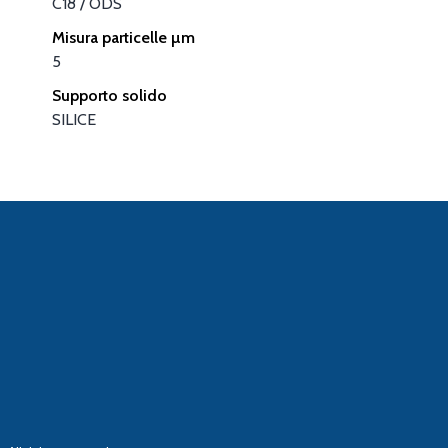
C18 / ODS
Misura particelle µm
5
Supporto solido
SILICE