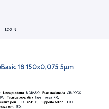
LOGIN
oBasic 18 150x0,075 5µm
Linea prodotto
BIOBASIC
Fase stazionaria
C18 / ODS
PA
Tecnica separativa
Fase Inversa (RP)
Misura pori
300
USP
L1
Supporto solido
SILICE
hezza mm.
150