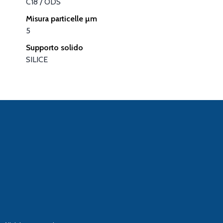
C18 / ODS
Misura particelle µm
5
Supporto solido
SILICE