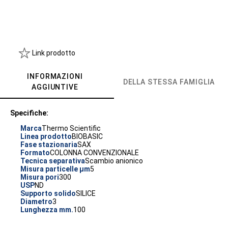
Link prodotto
INFORMAZIONI
DELLA STESSA FAMIGLIA
AGGIUNTIVE
Specifiche:
Marca
Thermo Scientific
Linea prodotto
BIOBASIC
Fase stazionaria
SAX
Formato
COLONNA CONVENZIONALE
Tecnica separativa
Scambio anionico
Misura particelle µm
5
Misura pori
300
USP
ND
Supporto solido
SILICE
Diametro
3
Lunghezza mm.
100