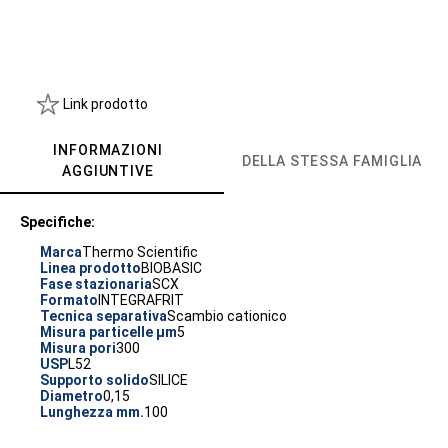
Link prodotto
INFORMAZIONI
DELLA STESSA FAMIGLIA
AGGIUNTIVE
Specifiche:
Marca
Thermo Scientific
Linea prodotto
BIOBASIC
Fase stazionaria
SCX
Formato
INTEGRAFRIT
Tecnica separativa
Scambio cationico
Misura particelle µm
5
Misura pori
300
USP
L52
Supporto solido
SILICE
Diametro
0,15
Lunghezza mm.
100