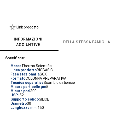
Link prodotto
INFORMAZIONI
DELLA STESSA FAMIGLIA
AGGIUNTIVE
Specifiche:
Marca
Thermo Scientific
Linea prodotto
BIOBASIC
Fase stazionaria
SCX
Formato
COLONNA PREPARATIVA
Tecnica separativa
Scambio cationico
Misura particelle µm
5
Misura pori
300
USP
L52
Supporto solido
SILICE
Diametro
30
Lunghezza mm.
150