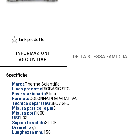
Link prodotto
INFORMAZIONI
DELLA STESSA FAMIGLIA
AGGIUNTIVE
Specifiche:
Marca
Thermo Scientific
Linea prodotto
BIOBASIC SEC
Fase stazionaria
Silica
Formato
COLONNA PREPARATIVA
Tecnica separativa
SEC / GFC
Misura particelle µm
5
Misura pori
1000
USP
L33
Supporto solido
SILICE
Diametro
7,8
Lunghezza mm.
150