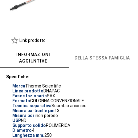
Link prodotto
INFORMAZIONI
DELLA STESSA FAMIGLIA
AGGIUNTIVE
Specifiche:
Marca
Thermo Scientific
Linea prodotto
DNAPAC
Fase stazionaria
SAX
Formato
COLONNA CONVENZIONALE
Tecnica separativa
Scambio anionico
Misura particelle µm
13
Misura pori
non poroso
USP
ND
Supporto solido
POLIMERICA
Diametro
4
Lunghezza mm.
250