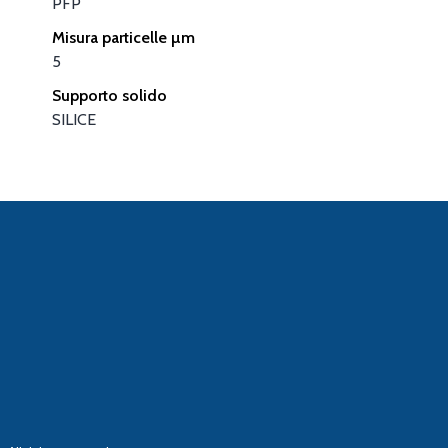
PFP
Misura particelle µm
5
Supporto solido
SILICE