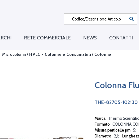
RCHI
RETE COMMERCIALE
NEWS
CONTATTI
Microcolumn /
HPLC - Colonne e Consumabili
/
Colonne
Colonna Fl
THE-82705-102130
Marca
Thermo Scientific
Formato
COLONNA CO
Misura particelle µm
5
Diametro
2,1
Lunghez