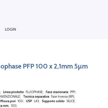
LOGIN
uophase PFP 100 x 2,1mm 5µm
Linea prodotto
FLUOPHASE
Fase stazionaria
PFP
NVENZIONALE
Tecnica separativa
Fase Inversa (RP)
Misura pori
100
USP
L43
Supporto solido
SILICE
za mm.
100