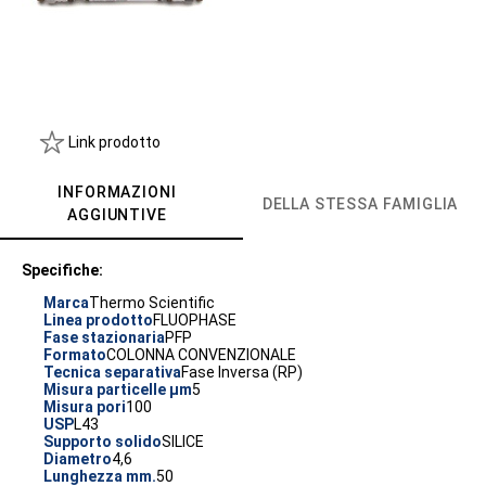
Link prodotto
INFORMAZIONI
DELLA STESSA FAMIGLIA
AGGIUNTIVE
Specifiche:
Marca
Thermo Scientific
Linea prodotto
FLUOPHASE
Fase stazionaria
PFP
Formato
COLONNA CONVENZIONALE
Tecnica separativa
Fase Inversa (RP)
Misura particelle µm
5
Misura pori
100
USP
L43
Supporto solido
SILICE
Diametro
4,6
Lunghezza mm.
50