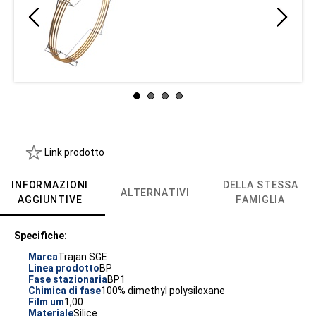
Link prodotto
INFORMAZIONI
DELLA STESSA
ALTERNATIVI
AGGIUNTIVE
FAMIGLIA
Specifiche:
Marca
Trajan SGE
Linea prodotto
BP
Fase stazionaria
BP1
Chimica di fase
100% dimethyl polysiloxane
Film um
1,00
Materiale
Silice