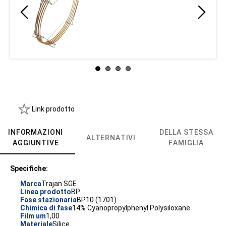
Link prodotto
INFORMAZIONI
DELLA STESSA
ALTERNATIVI
AGGIUNTIVE
FAMIGLIA
Specifiche:
Marca
Trajan SGE
Linea prodotto
BP
Fase stazionaria
BP10 (1701)
Chimica di fase
14% Cyanopropylphenyl Polysiloxane
Film um
1,00
Materiale
Silice