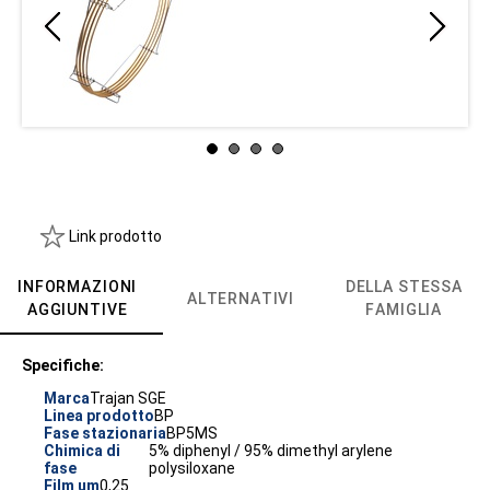
Link prodotto
INFORMAZIONI
DELLA STESSA
ALTERNATIVI
AGGIUNTIVE
FAMIGLIA
Specifiche:
Marca
Trajan SGE
Linea prodotto
BP
Fase stazionaria
BP5MS
Chimica di
5% diphenyl / 95% dimethyl arylene
fase
polysiloxane
Film um
0,25