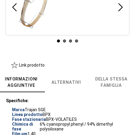
Link prodotto
INFORMAZIONI
DELLA STESSA
ALTERNATIVI
AGGIUNTIVE
FAMIGLIA
Specifiche:
Marca
Trajan SGE
Linea prodotto
BPX
Fase stazionaria
BPX-VOLATILES
Chimica di
6% cyanopropyl phenyl / 94% dimethyl
fase
polysiloxane
Film um
1,40