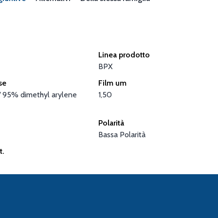
Linea prodotto
BPX
se
Film um
/ 95% dimethyl arylene
1,50
Polarità
Bassa Polarità
t.