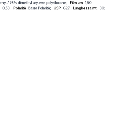
nyl / 95% dimethyl arylene polysiloxane
Film um
1,50
m
0,53
Polarità
Bassa Polarità
USP
G27
Lunghezza mt.
30