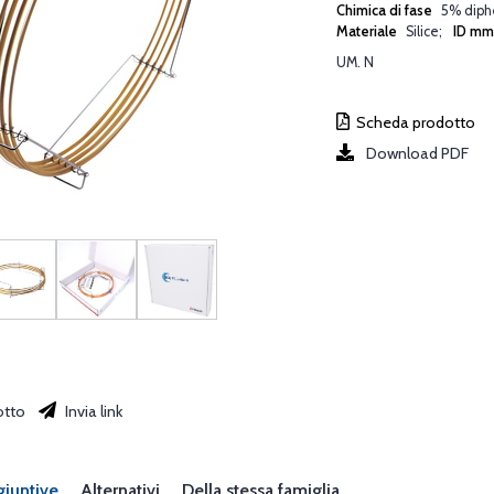
Chimica di fase
5% diphe
Materiale
Silice
ID m
UM. N
Scheda prodotto
Download PDF
otto
Invia link
giuntive
Alternativi
Della stessa famiglia