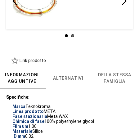
Link prodotto
INFORMAZIONI
DELLA STESSA
ALTERNATIVI
AGGIUNTIVE
FAMIGLIA
Specifiche:
Marca
Teknokroma
Linea prodotto
META
Fase stazionaria
Meta.WAX
Chimica di fase
100% polyethylene glycol
Film um
1,00
Materiale
Silice
ID mm
0,32