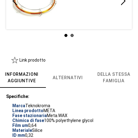
Link prodotto
INFORMAZIONI
DELLA STESSA
ALTERNATIVI
AGGIUNTIVE
FAMIGLIA
Specifiche:
Marca
Teknokroma
Linea prodotto
META
Fase stazionaria
Meta.WAX
Chimica di fase
100% polyethylene glycol
Film um
0,64
Materiale
Silice
ID mm
0,32