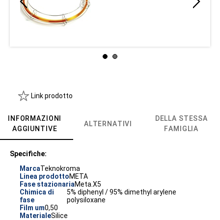
Link prodotto
INFORMAZIONI
DELLA STESSA
ALTERNATIVI
AGGIUNTIVE
FAMIGLIA
Specifiche:
Marca
Teknokroma
Linea prodotto
META
Fase stazionaria
Meta.X5
Chimica di
5% diphenyl / 95% dimethyl arylene
fase
polysiloxane
Film um
0,50
Materiale
Silice