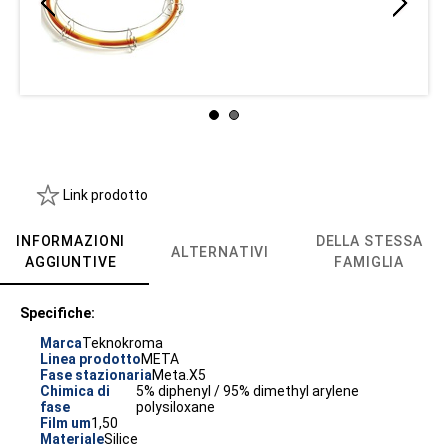
Link prodotto
INFORMAZIONI
DELLA STESSA
ALTERNATIVI
AGGIUNTIVE
FAMIGLIA
Specifiche:
Marca
Teknokroma
Linea prodotto
META
Fase stazionaria
Meta.X5
Chimica di
5% diphenyl / 95% dimethyl arylene
fase
polysiloxane
Film um
1,50
Materiale
Silice