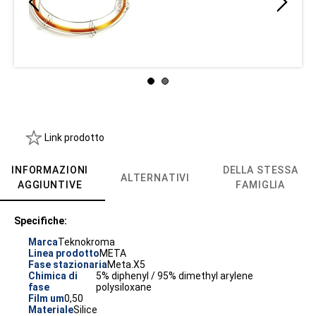
Link prodotto
INFORMAZIONI
DELLA STESSA
ALTERNATIVI
AGGIUNTIVE
FAMIGLIA
Specifiche:
Marca
Teknokroma
Linea prodotto
META
Fase stazionaria
Meta.X5
Chimica di
5% diphenyl / 95% dimethyl arylene
fase
polysiloxane
Film um
0,50
Materiale
Silice