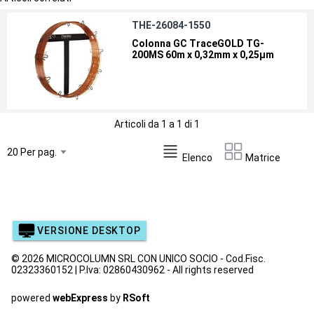
THE-26084-1550
Colonna GC TraceGOLD TG-
200MS 60m x 0,32mm x 0,25µm
Articoli da 1 a 1 di 1
Elenco
Matrice
VERSIONE DESKTOP
© 2026 MICROCOLUMN SRL CON UNICO SOCIO - Cod.Fisc.
02323360152 | P.Iva: 02860430962 - All rights reserved
powered
webExpress
by
RSoft