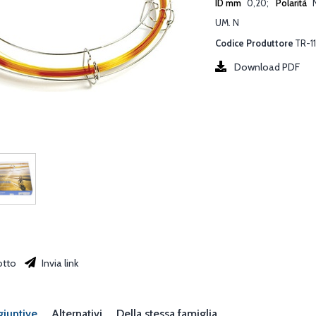
ID mm
0,20
Polarità
UM. N
Codice Produttore
TR-1
Download PDF
otto
Invia link
giuntive
Alternativi
Della stessa famiglia