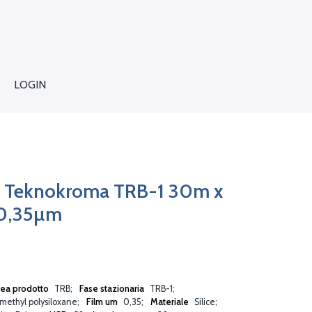
LOGIN
 Teknokroma TRB-1 30m x
0,35µm
nea prodotto
TRB
Fase stazionaria
TRB-1
methyl polysiloxane
Film um
0,35
Materiale
Silice