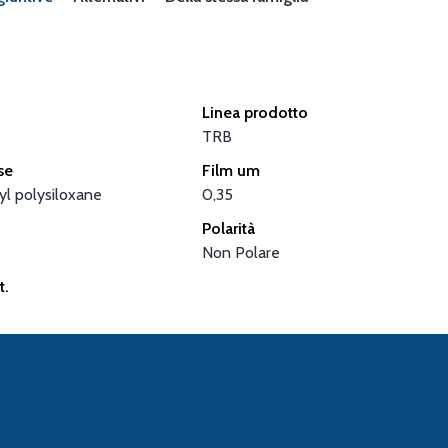
Linea prodotto
TRB
se
Film um
l polysiloxane
0,35
Polarità
Non Polare
t.