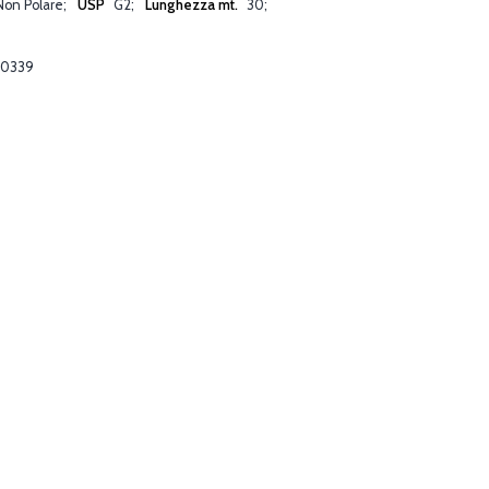
Non Polare
USP
G2
Lunghezza mt.
30
10339