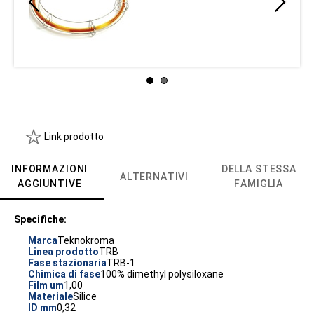
Link prodotto
INFORMAZIONI
DELLA STESSA
ALTERNATIVI
AGGIUNTIVE
FAMIGLIA
Specifiche:
Marca
Teknokroma
Linea prodotto
TRB
Fase stazionaria
TRB-1
Chimica di fase
100% dimethyl polysiloxane
Film um
1,00
Materiale
Silice
ID mm
0,32