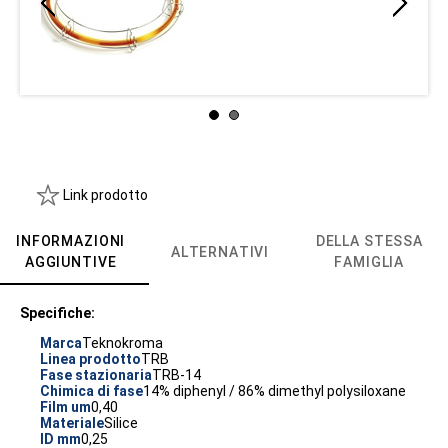
Link prodotto
INFORMAZIONI
DELLA STESSA
ALTERNATIVI
AGGIUNTIVE
FAMIGLIA
Specifiche:
Marca
Teknokroma
Linea prodotto
TRB
Fase stazionaria
TRB-14
Chimica di fase
14% diphenyl / 86% dimethyl polysiloxane
Film um
0,40
Materiale
Silice
ID mm
0,25