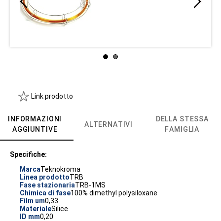
Link prodotto
INFORMAZIONI
DELLA STESSA
ALTERNATIVI
AGGIUNTIVE
FAMIGLIA
Specifiche:
Marca
Teknokroma
Linea prodotto
TRB
Fase stazionaria
TRB-1MS
Chimica di fase
100% dimethyl polysiloxane
Film um
0,33
Materiale
Silice
ID mm
0,20