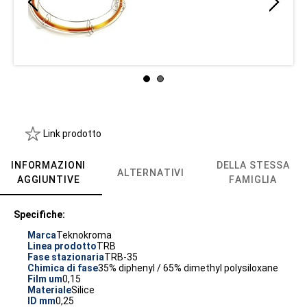
Link prodotto
INFORMAZIONI
DELLA STESSA
ALTERNATIVI
AGGIUNTIVE
FAMIGLIA
Specifiche:
Marca
Teknokroma
Linea prodotto
TRB
Fase stazionaria
TRB-35
Chimica di fase
35% diphenyl / 65% dimethyl polysiloxane
Film um
0,15
Materiale
Silice
ID mm
0,25