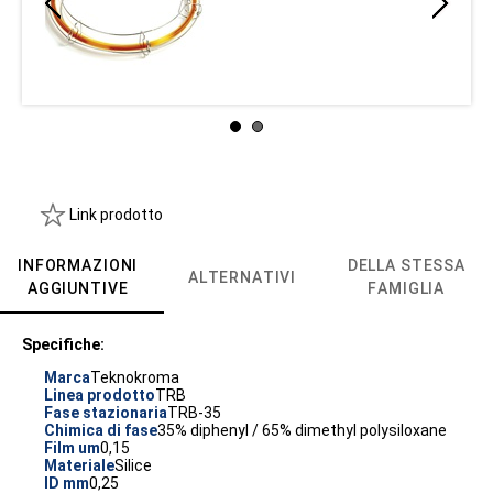
Link prodotto
INFORMAZIONI
DELLA STESSA
ALTERNATIVI
AGGIUNTIVE
FAMIGLIA
Specifiche:
Marca
Teknokroma
Linea prodotto
TRB
Fase stazionaria
TRB-35
Chimica di fase
35% diphenyl / 65% dimethyl polysiloxane
Film um
0,15
Materiale
Silice
ID mm
0,25