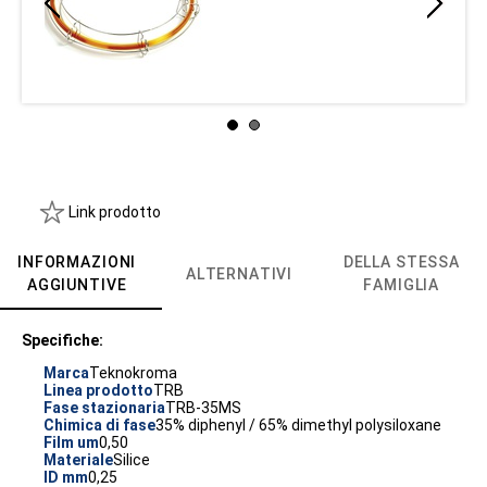
Link prodotto
INFORMAZIONI
DELLA STESSA
ALTERNATIVI
AGGIUNTIVE
FAMIGLIA
Specifiche:
Marca
Teknokroma
Linea prodotto
TRB
Fase stazionaria
TRB-35MS
Chimica di fase
35% diphenyl / 65% dimethyl polysiloxane
Film um
0,50
Materiale
Silice
ID mm
0,25