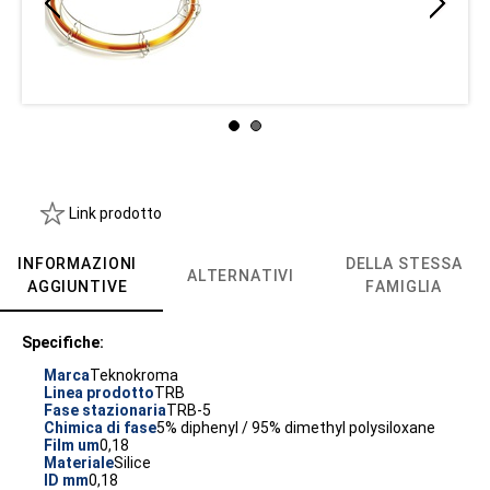
Link prodotto
INFORMAZIONI
DELLA STESSA
ALTERNATIVI
AGGIUNTIVE
FAMIGLIA
Specifiche:
Marca
Teknokroma
Linea prodotto
TRB
Fase stazionaria
TRB-5
Chimica di fase
5% diphenyl / 95% dimethyl polysiloxane
Film um
0,18
Materiale
Silice
ID mm
0,18