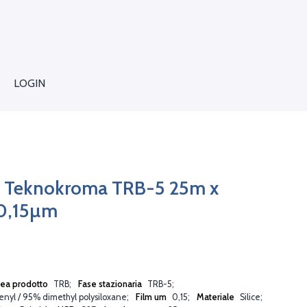
LOGIN
 Teknokroma TRB-5 25m x
0,15µm
nea prodotto
TRB
Fase stazionaria
TRB-5
nyl / 95% dimethyl polysiloxane
Film um
0,15
Materiale
Silice