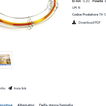
ID mm
0,20
Polarità
UM. N
Codice Produttore
TR-1
Download PDF
otto
Invia link
giuntive
Alternativi
Della stessa famiglia