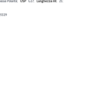
Bassa Polarità
USP
G27
Lunghezza mt.
25
21329