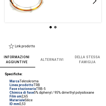
Link prodotto
INFORMAZIONI
DELLA STESSA
ALTERNATIVI
AGGIUNTIVE
FAMIGLIA
Specifiche:
Marca
Teknokroma
Linea prodotto
TRB
Fase stazionaria
TRB-5
Chimica di fase
5% diphenyl / 95% dimethyl polysiloxane
Film um
2,65
Materiale
Silice
ID mm
0,53