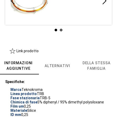
Link prodotto
INFORMAZIONI
DELLA STESSA
ALTERNATIVI
AGGIUNTIVE
FAMIGLIA
Specifiche:
Marca
Teknokroma
Linea prodotto
TRB
Fase stazionaria
TRB-5
Chimica di fase
5% diphenyl / 95% dimethyl polysiloxane
Film um
0,25
Materiale
Silice
ID mm
0,25