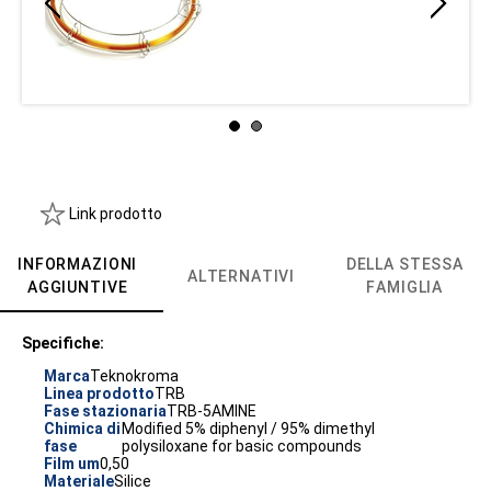
Link prodotto
INFORMAZIONI
DELLA STESSA
ALTERNATIVI
AGGIUNTIVE
FAMIGLIA
Specifiche:
Marca
Teknokroma
Linea prodotto
TRB
Fase stazionaria
TRB-5AMINE
Chimica di
Modified 5% diphenyl / 95% dimethyl
fase
polysiloxane for basic compounds
Film um
0,50
Materiale
Silice