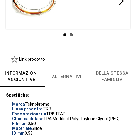
Link prodotto
INFORMAZIONI
DELLA STESSA
ALTERNATIVI
AGGIUNTIVE
FAMIGLIA
Specifiche:
Marca
Teknokroma
Linea prodotto
TRB
Fase stazionaria
TRB-FFAP
Chimica di fase
TPA Modified Polyethylene Glycol (PEG)
Film um
0,50
Materiale
Silice
ID mm
0,53